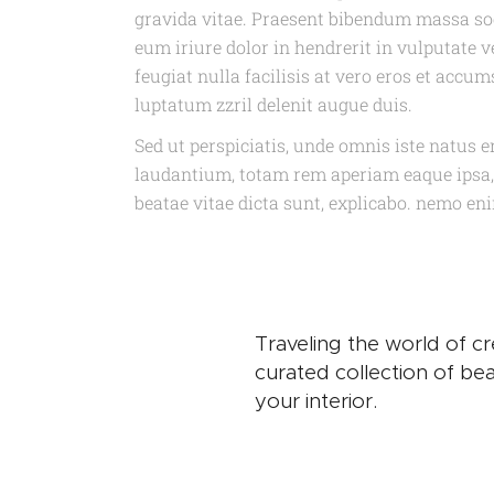
gravida vitae. Praesent bibendum massa sod
eum iriure dolor in hendrerit in vulputate v
feugiat nulla facilisis at vero eros et accu
luptatum zzril delenit augue duis.
Sed ut perspiciatis, unde omnis iste natus
laudantium, totam rem aperiam eaque ipsa, q
beatae vitae dicta sunt, explicabo. nemo e
Traveling the world of cr
curated collection of bea
your interior.
Mark Davidson