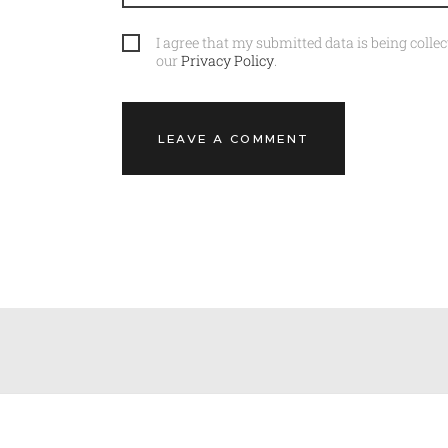
I agree that my submitted data is being collec
our
Privacy Policy
.