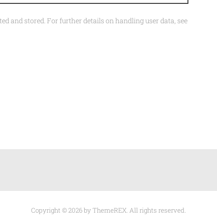
ted and stored. For further details on handling user data, see
Copyright © 2026 by ThemeREX. All rights reserved.