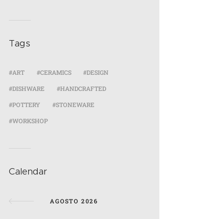
Tags
ART
CERAMICS
DESIGN
DISHWARE
HANDCRAFTED
POTTERY
STONEWARE
WORKSHOP
Calendar
AGOSTO 2026