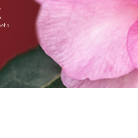
o
n
melia