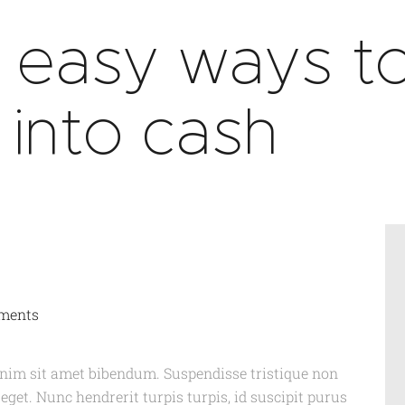
 easy ways to
 into cash
ments
enim sit amet bibendum. Suspendisse tristique non
eget. Nunc hendrerit turpis turpis, id suscipit purus