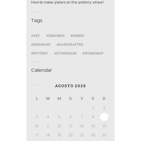
How to make plates on the pottery wheel
Tags
ART
CERAMICS
DESIGN
DISHWARE
HANDCRAFTED
POTTERY
STONEWARE
WORKSHOP
Calendar
AGOSTO 2026
L
M
M
G
V
S
D
1
2
3
4
5
6
7
8
9
10
11
12
13
14
15
16
17
18
19
20
21
22
23