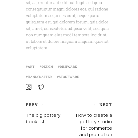
sit, aspernatur aut odit aut fugit, sed quia
consequuntur magni dolores eos, qui ratione
voluptatem sequi nesciunt, neque porro
quisquam est, qui dolorem ipsum, quia dolor
sit, amet, consectetur, adipisci velit, sed quia
non numquam eius modi tempora incidunt,
ut labore et dolore magnam aliquam quaerat
voluptatem.
ART
DESIGN
DISHWARE
HANDCRAFTED
STONEWARE
PREV
NEXT
The big pottery
How to create a
book list
pottery studio
for commerce
and promotion