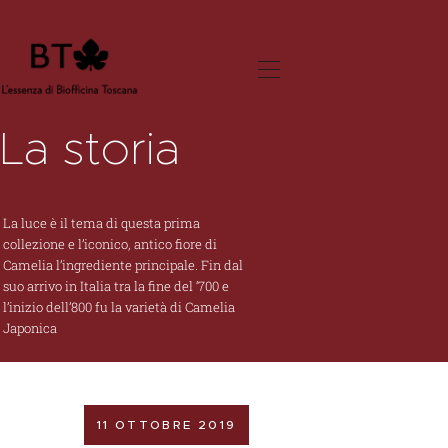
La storia
LA STORIA
SOSTENIBILITÀ E
La luce è il tema di questa prima
CERTIFICAZIONI
collezione e l’iconico, antico fiore di
SHOP
Camelia l’ingrediente principale. Fin dal
suo arrivo in Italia tra la fine del ‘700 e
l’inizio dell’800 fu la varietà di Camelia
Japonica
11 OTTOBRE 2019