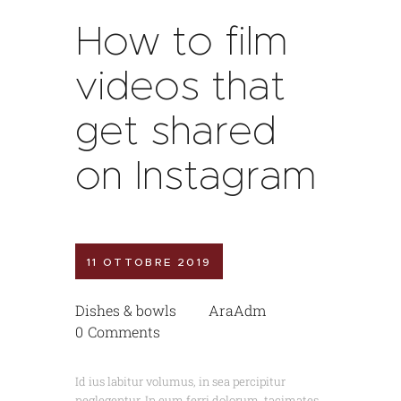
How to film
videos that
get shared
on Instagram
11 OTTOBRE 2019
Dishes & bowls
AraAdm
0
Comments
Id ius labitur volumus, in sea percipitur
neglegentur. In eum ferri dolorum, tacimates